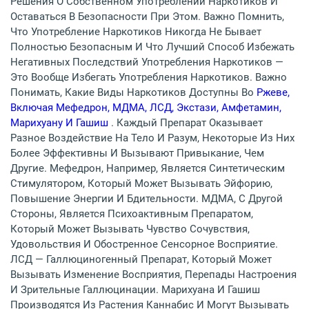
Решения О Собственном Употреблении Наркотиков И
Оставаться В Безопасности При Этом. Важно Помнить,
Что Употребление Наркотиков Никогда Не Бывает
Полностью Безопасным И Что Лучший Способ Избежать
Негативных Последствий Употребления Наркотиков —
Это Вообще Избегать Употребления Наркотиков. Важно
Понимать, Какие Виды Наркотиков Доступны Во
Ржеве,
Включая Мефедрон, МДМА, ЛСД, Экстази, Амфетамин,
Марихуану И Гашиш
. Каждый Препарат Оказывает
Разное Воздействие На Тело И Разум, Некоторые Из Них
Более Эффективны И Вызывают Привыкание, Чем
Другие. Мефедрон, Например, Является Синтетическим
Стимулятором, Который Может Вызывать Эйфорию,
Повышение Энергии И Бдительности. МДМА, С Другой
Стороны, Является Психоактивным Препаратом,
Который Может Вызывать Чувство Сочувствия,
Удовольствия И Обостренное Сенсорное Восприятие.
ЛСД — Галлюциногенный Препарат, Который Может
Вызывать Изменение Восприятия, Перепады Настроения
И Зрительные Галлюцинации. Марихуана И Гашиш
Производятся Из Растения Каннабис И Могут Вызывать