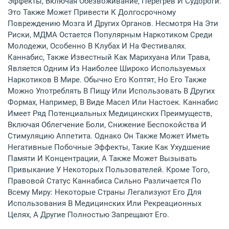
Эффекты, Включая Обезвоживание, Перегрев И Судороги.
Это Также Может Привести К Долгосрочному
Повреждению Мозга И Других Органов. Несмотря На Эти
Риски, МДМА Остается Популярным Наркотиком Среди
Молодежи, Особенно В Клубах И На Фестивалях.
Каннабис, Также Известный Как Марихуана Или Трава,
Является Одним Из Наиболее Широко Используемых
Наркотиков В Мире. Обычно Его Коптят, Но Его Также
Можно Употреблять В Пищу Или Использовать В Других
Формах, Например, В Виде Масел Или Настоек. Каннабис
Имеет Ряд Потенциальных Медицинских Преимуществ,
Включая Облегчение Боли, Снижение Беспокойства И
Стимуляцию Аппетита. Однако Он Также Может Иметь
Негативные Побочные Эффекты, Такие Как Ухудшение
Памяти И Концентрации, А Также Может Вызывать
Привыкание У Некоторых Пользователей. Кроме Того,
Правовой Статус Каннабиса Сильно Различается По
Всему Миру: Некоторые Страны Легализуют Его Для
Использования В Медицинских Или Рекреационных
Целях, А Другие Полностью Запрещают Его.