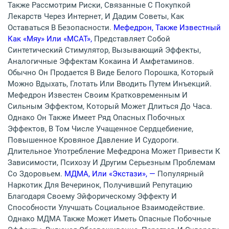
Также Рассмотрим Риски, Связанные С Покупкой
Лекарств Через Интернет, И Дадим Советы, Как
Оставаться В Безопасности.
Мефедрон, Также Известный
Как «мяу» Или «MCAT»,
Представляет Собой
Синтетический Стимулятор, Вызывающий Эффекты,
Аналогичные Эффектам Кокаина И Амфетаминов.
Обычно Он Продается В Виде Белого Порошка, Который
Можно Вдыхать, Глотать Или Вводить Путем Инъекций.
Мефедрон Известен Своим Кратковременным И
Сильным Эффектом, Который Может Длиться До Часа.
Однако Он Также Имеет Ряд Опасных Побочных
Эффектов, В Том Числе Учащенное Сердцебиение,
Повышенное Кровяное Давление И Судороги.
Длительное Употребление Мефедрона Может Привести К
Зависимости, Психозу И Другим Серьезным Проблемам
Со Здоровьем.
МДМА, Или «экстази», —
Популярный
Наркотик Для Вечеринок, Получивший Репутацию
Благодаря Своему Эйфорическому Эффекту И
Способности Улучшать Социальное Взаимодействие.
Однако МДМА Также Может Иметь Опасные Побочные